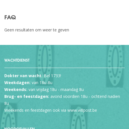
FAQ
Geen resultaten om weer te geven
WACHTDIENST
Dokter van wacht:
Bel 1733!
Weekdagen:
van 18u-8u
Weekends:
van vrijdag 18u - maandag 8u
Brug- en feestdagen:
avond voordien 18u - ochtend nadien
8u
Weekends en feestdagen ook via
www.w8post.be
NOODGEVALLEN