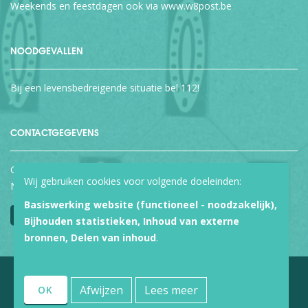
Weekends en feestdagen ook via
www.w8post.be
NOODGEVALLEN
Bij een levensbedreigende situatie bel 112!
CONTACTGEGEVENS
Groepspraktijk Blom cvba
Wij gebruiken cookies voor volgende doeleinden:
Naamsesteenweg 155, 3001 Heverlee
Basiswerking website (functioneel - noodzakelijk),
Blijf op de hoogte via Facebook
Bijhouden statistieken, Inhoud van externe
bronnen, Delen van inhoud
.
© 2026 Groepspraktijk Blom •
Webdesign door Zenjoy
•
Powered
Afwijzen
Lees meer
OK
by Nimbu