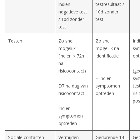
indien
testresultaat /
negatieve test
10d zonder
/ 10d zonder
test
test
Testen
Zo snel
Zo snel
Ind
mogelijk
mogelijk na
sy
(indien < 72h
identificatie
opt
na
risicocontact)
(ge
+ indien
sys
D7 na dag van
symptomen
tes
risicocontact
optreden
risi
pos
Indien
symptomen
optreden
Sociale contacten
Vermijden
Gedurende 14
Ged