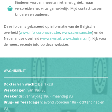
Kinderen worden meestal niet ernstig ziek, maar
verspreiden het virus gemakkelijk. Mijd contact tussen
kinderen en ouderen.
Deze folder is gebaseerd op informatie van de Belgische
overheid (
www.info-coronavirus.be
,
www.sciensano.be
) en de
Nederlandse overheid (
www.rivm.nl
,
www.thuisarts.nl
). Kijk voor
de meest recente info op deze websites.
WACHTDIENST
Dokter van wacht:
Bel 1733!
Weekdagen:
van 18u-8u
Weekends:
van vrijdag 18u - maandag 8u
Brug- en feestdagen:
avond voordien 18u - ochtend nadien
8u